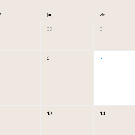
é.
jue.
vie.
30
31
6
7
13
14