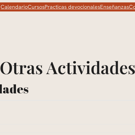
Calendario
Cursos
Practicas devocionales
Enseñanzas
Co
Otras Actividade
dades