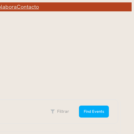
labora
Contacto
s
Filtrar
Find Events