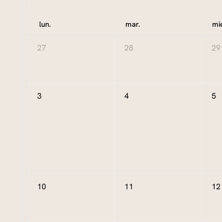
lun.
mar.
mi
27
28
29
3
4
5
10
11
12