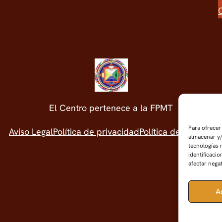
El Centro pertenece a la FPMT
Para ofrecer
Aviso Legal
Política de privacidad
Política de cookies
almacenar y/
tecnologías 
identificacio
afectar nega
A