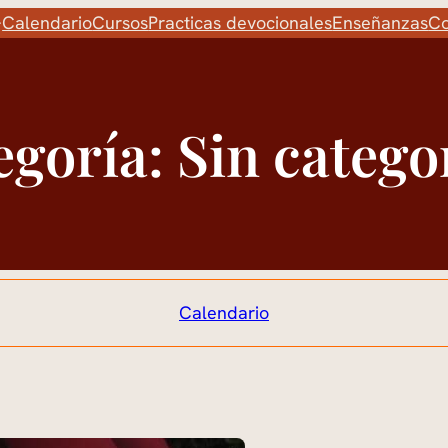
Calendario
Cursos
Practicas devocionales
Enseñanzas
Co
egoría:
Sin catego
Calendario