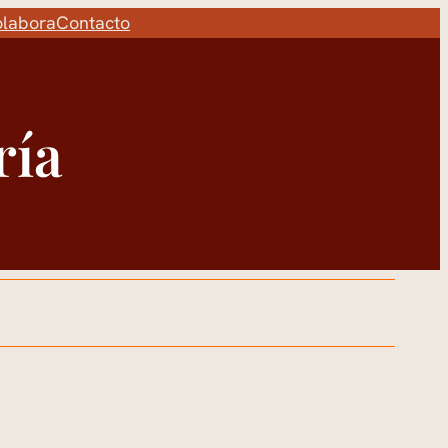
labora
Contacto
ría